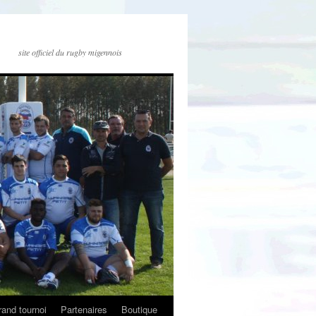
site officiel du rugby migennois
and tournoi
Partenaires
Boutique