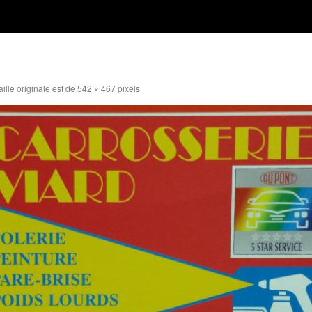
aille originale est de
542 × 467
pixels