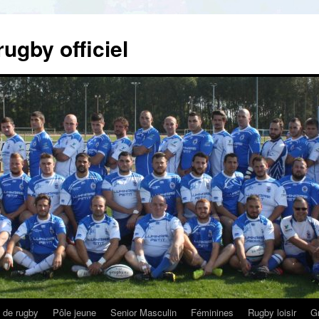
gby officiel
 de rugby
Pôle jeune
Senior Masculin
Féminines
Rugby loisir
Gr