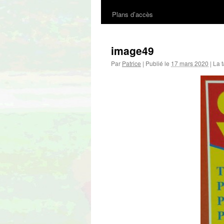
Plans d’accès
au
contenu
image49
Par
Patrice
|
Publié le
17 mars 2020
|
La t