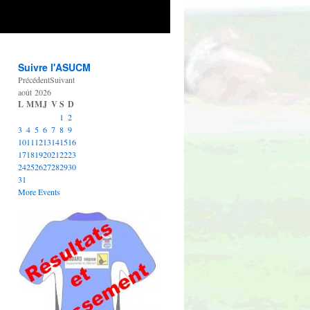
Suivre l'ASUCM
Précédent
Suivant
août
2026
L
M
M
J
V
S
D
1
2
3
4
5
6
7
8
9
10
11
12
13
14
15
16
17
18
19
20
21
22
23
24
25
26
27
28
29
30
31
More Events