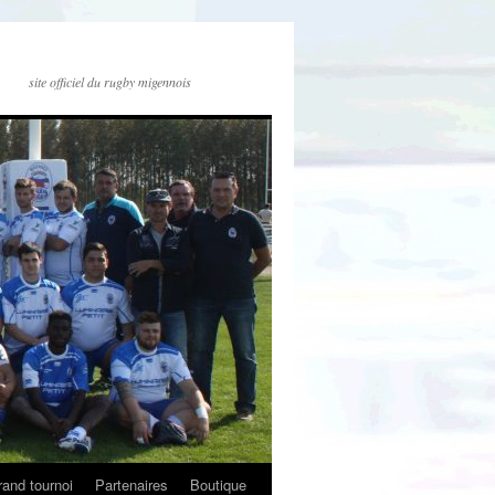
site officiel du rugby migennois
and tournoi
Partenaires
Boutique