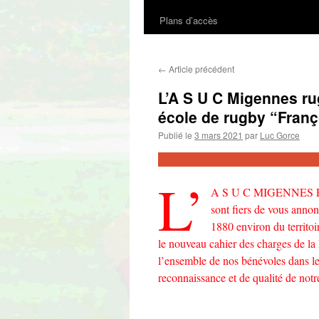
Plans d’accès
au
contenu
←
Article précédent
L’A S U C Migennes rug
école de rugby “Franç
Publié le
3 mars 2021
par
Luc Gorce
L’
A S U C MIGENNES RUGB
sont fiers de vous annon
1880 environ du territoi
le nouveau cahier des charges de la 
l’ensemble de nos bénévoles dans le
reconnaissance et de qualité de not