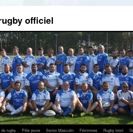
gby officiel
 de rugby
Pôle jeune
Senior Masculin
Féminines
Rugby loisir
Gr